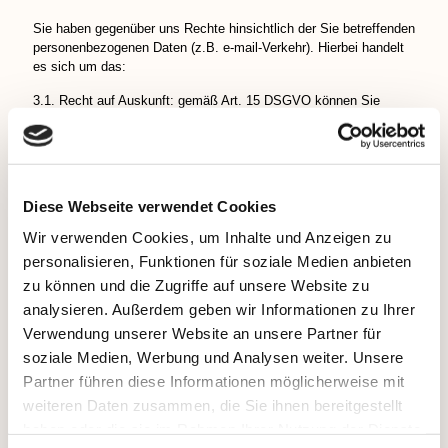
Sie haben gegenüber uns Rechte hinsichtlich der Sie betreffenden
personenbezogenen Daten (z.B. e-mail-Verkehr). Hierbei handelt
es sich um das:
3.1. Recht auf Auskunft: gemäß Art. 15 DSGVO können Sie
Auskunft über Ihre von uns verarbeiteten personenbezogenen
Daten verlangen.
3.2. Recht auf Berichtigung: gemäß Art. 16 DSGVO können Sie
unverzüglich die Berichtigung unrichtiger oder Vervollständigung
Ihrer bei uns gespeicherten personenbezogenen Daten verlangen.
Diese Webseite verwendet Cookies
3.3. Recht auf Löschung: gemäß Art. 17 DSGVO können Sie die
Löschung Ihrer bei uns gespeicherten personenbezogenen Daten
Wir verwenden Cookies, um Inhalte und Anzeigen zu
verlangen.
personalisieren, Funktionen für soziale Medien anbieten
3.4. Recht auf Einschränkung der Verarbeitung: gemäß Art. 18
zu können und die Zugriffe auf unsere Website zu
DSGVO können Sie die Einschränkung der Verarbeitung Ihrer bei
analysieren. Außerdem geben wir Informationen zu Ihrer
uns gespeicherten personenbezogenen Daten verlangen.
3.5. Recht auf Widerspruch gegen die Verarbeitung: gemäß Art. 7
Verwendung unserer Website an unsere Partner für
Abs. 3 DSGVO können Sie Ihre einmal erteilte Einwilligung
soziale Medien, Werbung und Analysen weiter. Unsere
jederzeit gegenüber uns widerrufen.
Partner führen diese Informationen möglicherweise mit
3.6. Recht auf Datenübertragbarkeit: gemäß Art. 20 DSGVO
weiteren Daten zusammen, die Sie ihnen bereitgestellt
können Sie verlangen, Ihre personenbezogenen Daten, die Sie
uns bereitgestellt haben, in einem strukturierten, gängigen und
haben oder die sie im Rahmen Ihrer Nutzung der Dienste
maschinenlesebaren Format zu erhalten oder die Übermittlung an