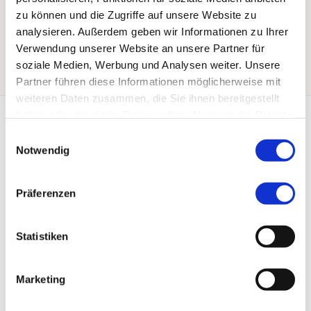
Welcome to WordPress. This is your first post. Edit or
zu können und die Zugriffe auf unsere Website zu
delete it, then start writing!
analysieren. Außerdem geben wir Informationen zu Ihrer
Verwendung unserer Website an unsere Partner für
0
1
Read more
soziale Medien, Werbung und Analysen weiter. Unsere
Partner führen diese Informationen möglicherweise mit
weiteren Daten zusammen, die Sie ihnen bereitgestellt
haben oder die sie im Rahmen Ihrer Nutzung der Dienste
gesammelt haben.
Einwilligungsauswahl
Notwendig
Adresse
Präferenzen
Suppenstübchen
Inh. Martin Grunewald
Sandower Straße 3
Statistiken
03046 Cottbus
Marketing
Kontakt